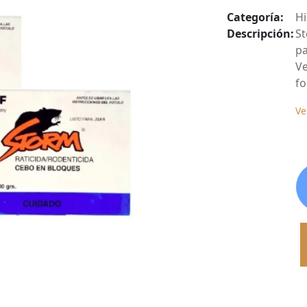
Categoría:
Hi
Descripción:
St
pa
Ve
fo
Ve