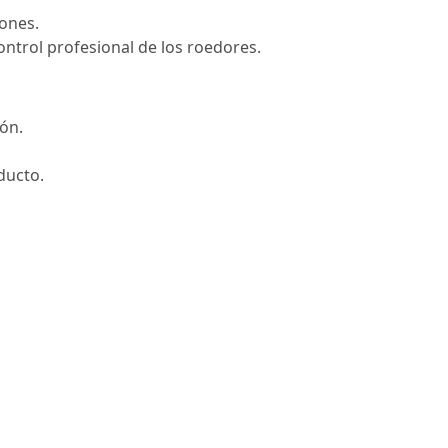
tones.
ontrol profesional de los roedores.
ón.
ducto.