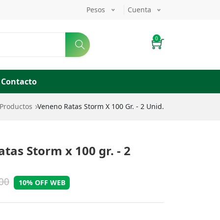
Pesos
Cuenta
Ingresar
Enviar
0
Contacto
ta de navegación
Productos
Veneno Ratas Storm X 100 Gr. - 2 Unid.
tas Storm x 100 gr. - 2
00
10% OFF WEB