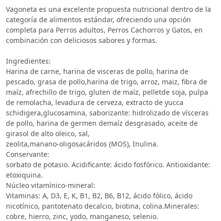
Vagoneta es una excelente propuesta nutricional dentro de la
categoría de alimentos estándar, ofreciendo una opción
completa para Perros adultos, Perros Cachorros y Gatos, en
combinación con deliciosos sabores y formas.
Ingredientes:
Harina de carne, harina de visceras de pollo, harina de
pescado, grasa de pollo,harina de trigo, arroz, maiz, fibra de
maíz, afrechillo de trigo, gluten de maíz, pelletde soja, pulpa
de remolacha, levadura de cerveza, extracto de yucca
schidigera,glucosamina, saborizante: hidrolizado de vísceras
de pollo, harina de germen demaíz desgrasado, aceite de
girasol de alto oleico, sal,
zeolita,manano-oligosacáridos (MOS), Inulina.
Conservante:
sorbato de potasio. Acidificante: ácido fosfórico. Antioxidante:
etoxiquina.
Núcleo vitamínico-mineral:
Vitaminas: A, D3, E, K, B1, B2, B6, B12, ácido fólico, ácido
nicotínico, pantotenato decalcio, biotina, colina.Minerales:
cobre, hierro, zinc, yodo, manganeso, selenio.