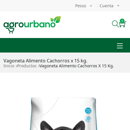
Pasar al contenido principal
Pesos
Cuenta
Ingresar
Enviar
0
Vagoneta Alimento Cachorros x 15 kg.
Ruta de navegación
Inicio
Productos
Vagoneta Alimento Cachorros X 15 Kg.