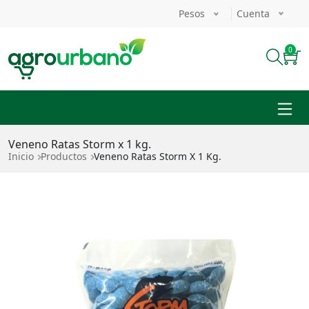
Pasar al contenido principal
Pesos
Cuenta
Ingresar
Enviar
0
Veneno Ratas Storm x 1 kg.
Ruta de navegación
Inicio
Productos
Veneno Ratas Storm X 1 Kg.